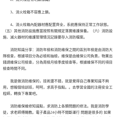
3、消火栓箱不容應上鎖。
4、消火栓箱內配器材應配置齊全，系統應保持正常工作狀態。
（五）其他消防設施應當按照有關規定落實維護保養。（六）消防設
施、滅火器材的維護管理情況記錄要存入消防檔案。
消防知識分享：消防年檢和消防維保之間的區別年檢是由消防大
隊檢查，根據項目分為必檢和抽檢，維保是由維保公司負責，物業出
錢請維保公司檢查，分為周檢月檢季度檢查等，根據維保不同的項目
檢查時間不同。
我是做消防維保的，技術還不錯，就是覺得自己專業知識不夠
用，想報個培訓班，呵呵，求高手指點。。去學習全國的注冊安全工
程師，轉換下專業吧。
消防維保維修知識點，求消防上各類問題的修法。我是消防學
徒，求老師傅賜教。電子產品24小時不間斷運行 問題是很多的 如果