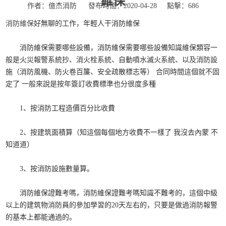
維保
作者：億杰消防
發布時間：2020-04-28
點擊：
686
消防維保
好無聊的工作，年輕人干消防維保
消防維保需要哪些設備，消防維保需要哪些設備知識維保類容一
般是火災報警系統抄、消火栓系統、自動噴水滅火系統、以及消防設
施（消防風機、防火卷百簾、安全疏散標志等） 合同時間這個就不固
定了 一般來說是按年簽訂收費標準也分很度多種
1、按消防工程造價百分比收費
2、按建筑面積算（知這個每個地方收費不一樣了 我沒去內蒙 不
知道道）
3、按消防設施數量算。
消防維保證難考嗎，消防維保證難考嗎知識不難考的，這個中級
以上的建筑物消防員的參加學習的20天左右的，只要是做過消防報警
的基本上都能通過的。