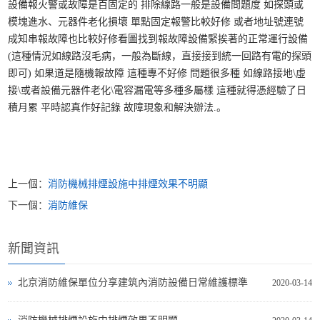
設備報火警或故障是百固定的 排除線路一般是設備問題度 如探頭或
模塊進水、元器件老化損壞 單點固定報警比較好修 或者地址號連號
成知串報故障也比較好修看圖找到報故障設備緊挨著的正常運行設備
(這種情況如線路沒毛病，一般為斷線，直接接到統一回路有電的探頭
即可) 如果道是隨機報故障 這種專不好修 問題很多種 如線路接地\虛
接\或者設備元器件老化\電容漏電等多種多屬樣 這種就得憑經驗了日
積月累 平時認真作好記錄 故障現象和解決辦法.。
上一個：
消防機械排煙設施中排煙效果不明顯
下一個：
消防維保
新聞資訊
北京消防維保單位分享建筑內消防設備日常維護標準
2020-03-14