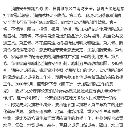
消防安全知識八條-條、自覺維護公共消防安全，發現火災迅速撥
打119電話報警，消防隊救火不收費。第二條、發現火災隱患和消防
安全違法行為可撥打96119電話，向當地公安消防部門舉報。第三
條、不埋壓、圈占、損壞、挪用、遮擋、私自未經允許使用消防設施
和器材。第四條、不攜帶易燃易爆危險品進入公共場所、乘坐公共交
通工具。第五條、不在嚴禁煙火的場所動用明火和吸煙。第六條、購
買合格的煙花爆竹，燃放時遵守安全燃放規定，注意消防安全。第七
條、家庭和單位配備必要的消防器材并掌握正確的使用方法。第八
條、每個家庭都應制定消防安全計劃，繪制逃生疏散路線圖，及時檢
查、消除火災隱患。擴展資料按照《消防法》的規定，公安消防部隊
除保證完成火災撲救工作外，還應當參加其他災害和事故的搶險救援
工作。2006年5月，國務院下發《關于進一步加強消防工作的意
見》，要求“充分發揮公安消防隊作為應急搶險救援專業力量的骨干
作用”，進一步明確了：公安消防隊在地方各級人民政府統一領導
下，除完成火災撲救任務外，要積極參加以搶救人員生命為主的危險
化學品泄漏、道路交通事故、地震、建筑坍塌、重大安全生產事故、
空難、爆炸及恐怖事件和群眾遇險事件的救援工作，并參與配合處置
水旱、氣象、地質災害、森林、草原火災等自然災害，礦山、水上事