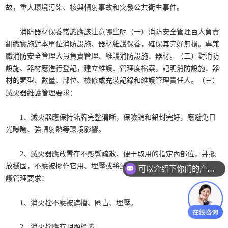
故，重大環境污染、核與輻射事故和突發公共衛生事件。
消防器材保養常識應該注意哪些呢（一）消防安全管理百人負責
組織實施對本單位消防設施、器材維護保養，確保其完好無損。專兼
職消防安全管理人員負責管理、維護消防設施、器材。（二）對消防
設施、器材應進行登記，建立維護、管理度檔案，記明消防設施、器
材的類型、數量、部位、檢修或充裝記錄和維護管理責任人。（三）
滅火器維護管理要求：
1、滅火器應保持銘牌完整清晰，保險銷和鉛封完好，應避免日
光曝曬、強輻射熱等環境影響。
2、滅火器應放置在不影響疏散、便于取用的指定內部位，并擺
放穩固，不應被挪作它用、埋壓或將滅火器箱鎖閉。（四）消火栓維
可以介绍下你们的产品么？
護管理要求：
1、消火栓不應被遮擋、圈占、埋壓。
2、消火栓應有明顯標識。